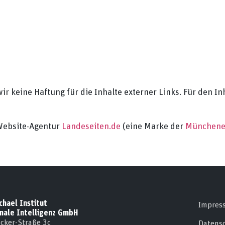
r keine Haftung für die Inhalte externer Links. Für den Inh
 Website-Agentur
Landeseiten.de
(eine Marke der
Münchene
hael Institut
Impres
nale Intelligenz GmbH
ucker-Straße 3c
Datens